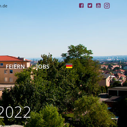
n.de
FEIERN
JOBS
 2022