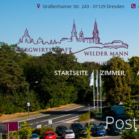
Zum
Großenhainer Str. 243 - 01129 Dresden
Inhalt
springen
STARTSEITE
ZIMMER
Post