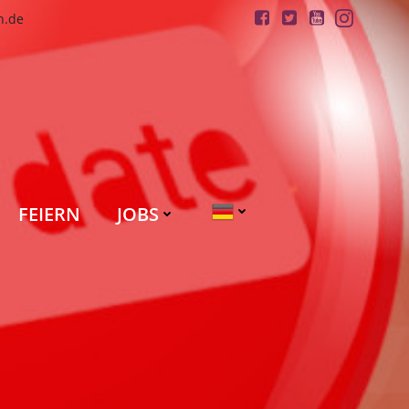
n.de
FEIERN
JOBS