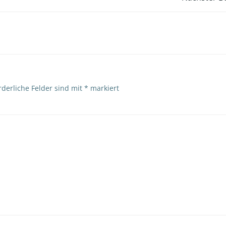
Post
navigation
rderliche Felder sind mit
*
markiert