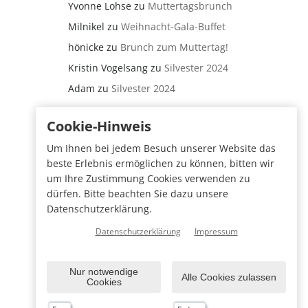
Yvonne Lohse
zu
Muttertagsbrunch
Milnikel
zu
Weihnacht-Gala-Buffet
hönicke
zu
Brunch zum Muttertag!
Kristin Vogelsang
zu
Silvester 2024
Adam
zu
Silvester 2024
Search
Cookie-Hinweis
for:
Um Ihnen bei jedem Besuch unserer Website das
beste Erlebnis ermöglichen zu können, bitten wir
um Ihre Zustimmung Cookies verwenden zu
dürfen. Bitte beachten Sie dazu unsere
Datenschutzerklärung.
Datenschutzerklärung
Impressum
Nur notwendige
Alle Cookies zulassen
Cookies