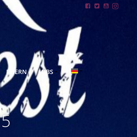
n.de
FEIERN
JOBS
25