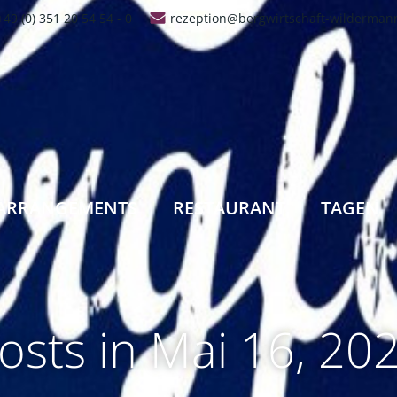
+49 (0) 351 20 54 54 - 0
rezeption@bergwirtschaft-wilderman
ARRANGEMENTS
RESTAURANT
TAGEN
osts in Mai 16, 20