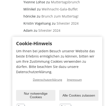
Yvonne Lohse
zu
Muttertagsbrunch
Milnikel
zu
Weihnacht-Gala-Buffet
hönicke
zu
Brunch zum Muttertag!
Kristin Vogelsang
zu
Silvester 2024
Adam
zu
Silvester 2024
Search
Cookie-Hinweis
for:
Um Ihnen bei jedem Besuch unserer Website das
beste Erlebnis ermöglichen zu können, bitten wir
um Ihre Zustimmung Cookies verwenden zu
dürfen. Bitte beachten Sie dazu unsere
Datenschutzerklärung.
Datenschutzerklärung
Impressum
Nur notwendige
Alle Cookies zulassen
Cookies