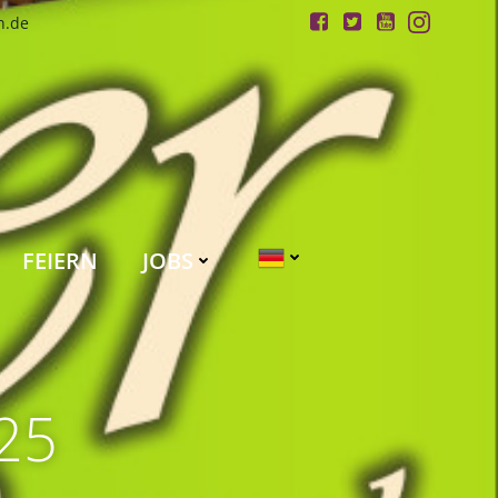
n.de
FEIERN
JOBS
025