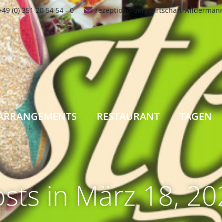
+49 (0) 351 20 54 54 - 0
rezeption@bergwirtschaft-wilderman
ARRANGEMENTS
RESTAURANT
TAGEN
sts in März 18, 2