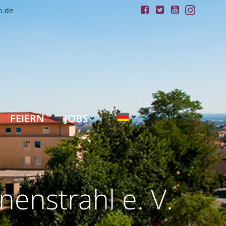
n.de
FEIERN
JOBS
enstrahl e. V.