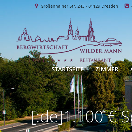
Zum
Großenhainer Str. 243 - 01129 Dresden
Inhalt
springen
STARTSEITE
ZIMMER
[:de]1.100 € 