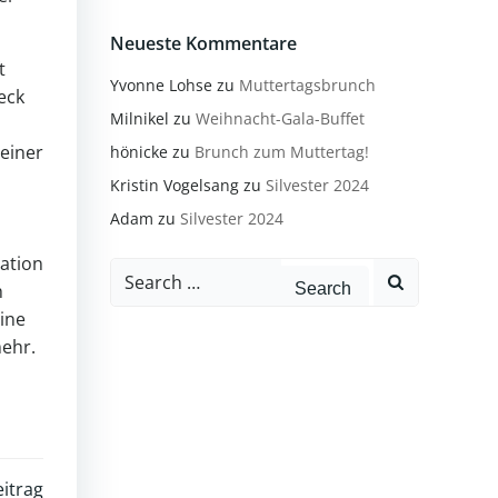
Neueste Kommentare
t
Yvonne Lohse
zu
Muttertagsbrunch
eck
Milnikel
zu
Weihnacht-Gala-Buffet
 einer
hönicke
zu
Brunch zum Muttertag!
Kristin Vogelsang
zu
Silvester 2024
Adam
zu
Silvester 2024
ation
Search
h
for:
ine
mehr.
itrag