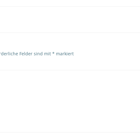
Post
navigation
rderliche Felder sind mit
*
markiert