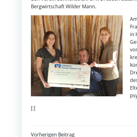
Bergwirtschaft Wilder Mann.
Am 
Fr
in 
Ge
von
kr
kü
Dr
des
El
ps
[:]
Vorherigen Beitrag